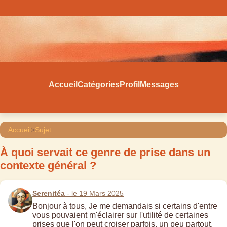
Accueil
Catégories
Profil
Messages
Accueil
>
Sujet
À quoi servait ce genre de prise dans un
contexte général ?
Serenitéa
- le 19 Mars 2025
Bonjour à tous, Je me demandais si certains d'entre
vous pouvaient m'éclairer sur l'utilité de certaines
prises que l'on peut croiser parfois, un peu partout.