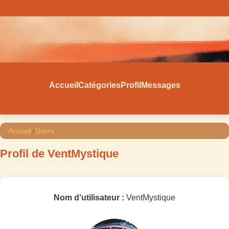
Accueil
Catégories
Profil
Messages
Accueil
>
Users
Profil de VentMystique
Nom d'utilisateur :
VentMystique