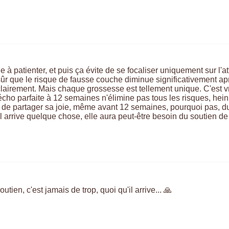
 à patienter, et puis ça évite de se focaliser uniquement sur l'at
t sûr que le risque de fausse couche diminue significativement ap
lairement. Mais chaque grossesse est tellement unique. C'est vr
ho parfaite à 12 semaines n'élimine pas tous les risques, hein. 
soin de partager sa joie, même avant 12 semaines, pourquoi pas, 
 il arrive quelque chose, elle aura peut-être besoin du soutien de
utien, c'est jamais de trop, quoi qu'il arrive... 🙏