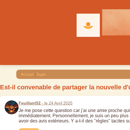
Accueil
>
Sujet
Est-il convenable de partager la nouvelle 
Feuillant52
- le 24 Avril 2025
Je me pose cette question car j'ai une amie proche qui 
immédiatement. Personnellement, je suis un peu plus pr
avoir des avis extérieurs. Y a-t-il des "règles" tacites