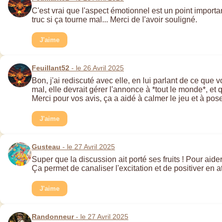
C'est vrai que l'aspect émotionnel est un point import
truc si ça tourne mal... Merci de l'avoir souligné.
J'aime
Feuillant52
- le 26 Avril 2025
Bon, j'ai rediscuté avec elle, en lui parlant de ce que 
mal, elle devrait gérer l'annonce à *tout le monde*, et 
Merci pour vos avis, ça a aidé à calmer le jeu et à po
J'aime
Gusteau
- le 27 Avril 2025
Super que la discussion ait porté ses fruits ! Pour aider
Ça permet de canaliser l'excitation et de positiver en a
J'aime
Randonneur
- le 27 Avril 2025