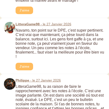
embellir la mariée avant le mariage !
J'aime
LitteraGame98
- le 27 Janvier 2026
Navarro, ton point sur le DPE, c'est super pertinent.
C'est vrai que maintenant, ça pèse lourd dans la
balance, surtout ici. Les gens font gaffe à ça, et une
bonne note, ça peut vraiment jouer en faveur du
vendeur. Un peu comme les notes à l'école,
finalement... faut viser la meilleure pour être bien vu
!
J'aime
Philippe
- le 27 Janvier 2026
LitteraGame98, tu as raison de faire le
rapprochement avec les notes à l'école. C'est une
image parlante. On est dans une société où tout est
noté, évalué. Le DPE, c'est un peu le bulletin
scolaire de la maison. Si t'as de bonnes notes, tu
inspires confiance et t'attires les bonnes grâces... et