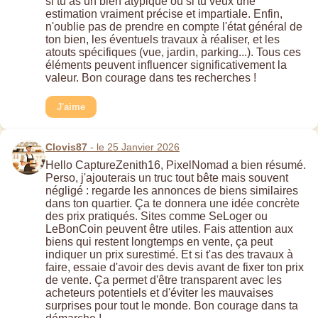
si tu as un bien atypique ou si tu veux une
estimation vraiment précise et impartiale. Enfin,
n'oublie pas de prendre en compte l'état général de
ton bien, les éventuels travaux à réaliser, et les
atouts spécifiques (vue, jardin, parking...). Tous ces
éléments peuvent influencer significativement la
valeur. Bon courage dans tes recherches !
J'aime
Clovis87
- le 25 Janvier 2026
Hello CaptureZenith16, PixelNomad a bien résumé.
Perso, j'ajouterais un truc tout bête mais souvent
négligé : regarde les annonces de biens similaires
dans ton quartier. Ça te donnera une idée concrète
des prix pratiqués. Sites comme SeLoger ou
LeBonCoin peuvent être utiles. Fais attention aux
biens qui restent longtemps en vente, ça peut
indiquer un prix surestimé. Et si t'as des travaux à
faire, essaie d'avoir des devis avant de fixer ton prix
de vente. Ça permet d'être transparent avec les
acheteurs potentiels et d'éviter les mauvaises
surprises pour tout le monde. Bon courage dans ta