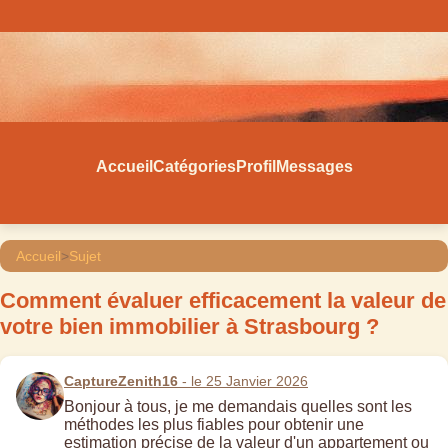
Accueil
Catégories
Profil
Messages
Accueil
>
Sujet
Comment évaluer efficacement la valeur de
votre bien immobilier à Strasbourg ?
CaptureZenith16
- le 25 Janvier 2026
Bonjour à tous, je me demandais quelles sont les
méthodes les plus fiables pour obtenir une
estimation précise de la valeur d'un appartement ou