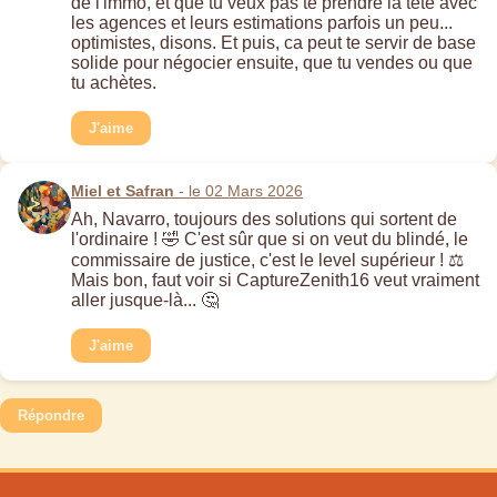
de l'immo, et que tu veux pas te prendre la tête avec
les agences et leurs estimations parfois un peu...
optimistes, disons. Et puis, ca peut te servir de base
solide pour négocier ensuite, que tu vendes ou que
tu achètes.
J'aime
Miel et Safran
- le 02 Mars 2026
Ah, Navarro, toujours des solutions qui sortent de
l'ordinaire ! 🤣 C'est sûr que si on veut du blindé, le
commissaire de justice, c'est le level supérieur ! ⚖️
Mais bon, faut voir si CaptureZenith16 veut vraiment
aller jusque-là... 🤔
J'aime
Répondre