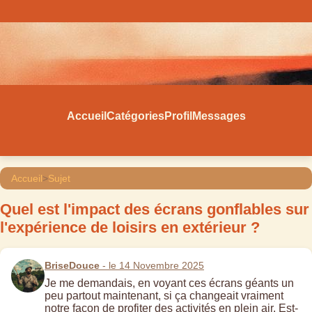
Accueil
Catégories
Profil
Messages
Accueil
>
Sujet
Quel est l'impact des écrans gonflables sur
l'expérience de loisirs en extérieur ?
BriseDouce
- le 14 Novembre 2025
Je me demandais, en voyant ces écrans géants un
peu partout maintenant, si ça changeait vraiment
notre façon de profiter des activités en plein air. Est-